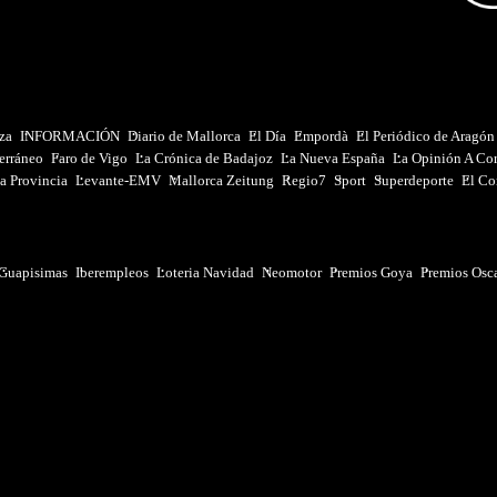
iza
INFORMACIÓN
Diario de Mallorca
El Día
Empordà
El Periódico de Aragón
erráneo
Faro de Vigo
La Crónica de Badajoz
La Nueva España
La Opinión A Co
a Provincia
Levante-EMV
Mallorca Zeitung
Regio7
Sport
Superdeporte
El Co
Guapisimas
Iberempleos
Loteria Navidad
Neomotor
Premios Goya
Premios Osc