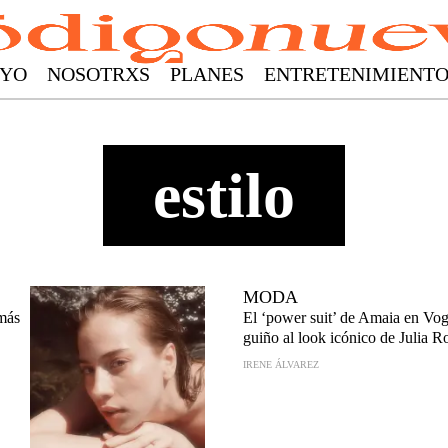
YO
NOSOTRXS
PLANES
ENTRETENIMIENT
estilo
MODA
 más
El ‘power suit’ de Amaia en Vo
guiño al look icónico de Julia R
IRENE ÁLVAREZ