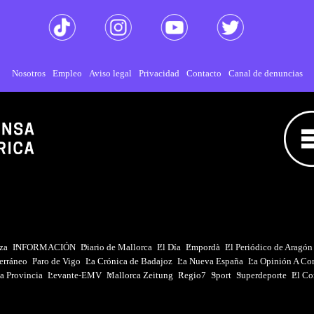
Nosotros
Empleo
Aviso legal
Privacidad
Contacto
Canal de denuncias
iza
INFORMACIÓN
Diario de Mallorca
El Día
Empordà
El Periódico de Aragón
erráneo
Faro de Vigo
La Crónica de Badajoz
La Nueva España
La Opinión A Co
a Provincia
Levante-EMV
Mallorca Zeitung
Regio7
Sport
Superdeporte
El Co