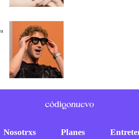
ra
Nosotrxs
Planes
Entrete