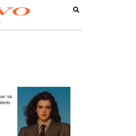
O
gue: un
oberts