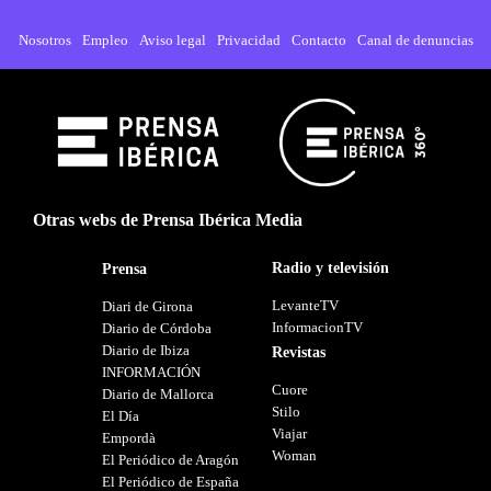
Nosotros
Empleo
Aviso legal
Privacidad
Contacto
Canal de denuncias
Otras webs de Prensa Ibérica Media
Radio y televisión
Prensa
LevanteTV
Diari de Girona
InformacionTV
Diario de Córdoba
Diario de Ibiza
Revistas
INFORMACIÓN
Cuore
Diario de Mallorca
Stilo
El Día
Viajar
Empordà
Woman
El Periódico de Aragón
El Periódico de España