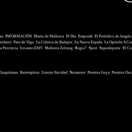
iza
INFORMACIÓN
Diario de Mallorca
El Día
Empordà
El Periódico de Aragón
erráneo
Faro de Vigo
La Crónica de Badajoz
La Nueva España
La Opinión A Co
a Provincia
Levante-EMV
Mallorca Zeitung
Regio7
Sport
Superdeporte
El Co
Guapisimas
Iberempleos
Loteria Navidad
Neomotor
Premios Goya
Premios Osc