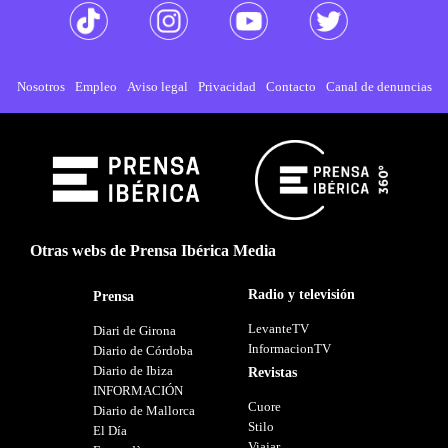
Nosotros
Empleo
Aviso legal
Privacidad
Contacto
Canal de denuncias
Otras webs de Prensa Ibérica Media
Radio y televisión
Prensa
LevanteTV
Diari de Girona
InformacionTV
Diario de Córdoba
Diario de Ibiza
Revistas
INFORMACIÓN
Cuore
Diario de Mallorca
Stilo
El Día
Viajar