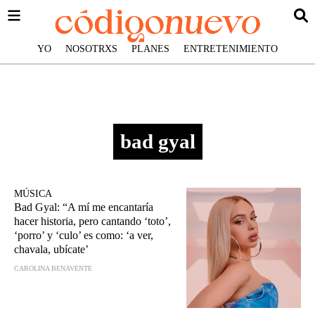
YO
NOSOTRXS
PLANES
ENTRETENIMIENTO
bad gyal
MÚSICA
Bad Gyal: “A mí me encantaría
hacer historia, pero cantando ‘toto’,
‘porro’ y ‘culo’ es como: ‘a ver,
chavala, ubícate’
CAROLINA BENAVENTE