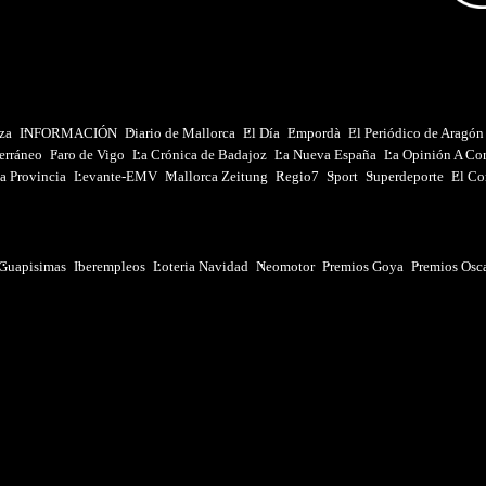
iza
INFORMACIÓN
Diario de Mallorca
El Día
Empordà
El Periódico de Aragón
erráneo
Faro de Vigo
La Crónica de Badajoz
La Nueva España
La Opinión A Co
a Provincia
Levante-EMV
Mallorca Zeitung
Regio7
Sport
Superdeporte
El Co
Guapisimas
Iberempleos
Loteria Navidad
Neomotor
Premios Goya
Premios Osc