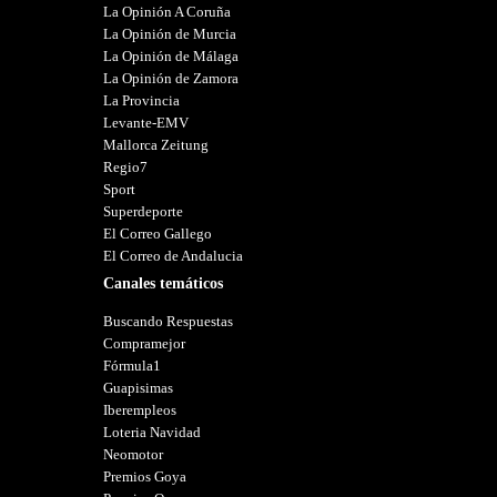
La Opinión A Coruña
La Opinión de Murcia
La Opinión de Málaga
La Opinión de Zamora
La Provincia
Levante-EMV
Mallorca Zeitung
Regio7
Sport
Superdeporte
El Correo Gallego
El Correo de Andalucia
Canales temáticos
Buscando Respuestas
Compramejor
Fórmula1
Guapisimas
Iberempleos
Loteria Navidad
Neomotor
Premios Goya