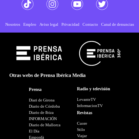
Nosotros
Empleo
Aviso legal
Privacidad
Contacto
Canal de denuncias
Otras webs de Prensa Ibérica Media
Radio y televisión
Prensa
LevanteTV
Diari de Girona
InformacionTV
Diario de Córdoba
Diario de Ibiza
Revistas
INFORMACIÓN
Cuore
Diario de Mallorca
Stilo
El Día
Viajar
Empordà