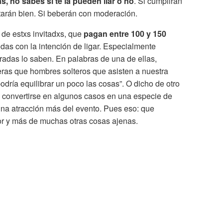
, no sabes si te la pueden liar o no
. Si cumplirán
rtarán bien. Si beberán con moderación.
 de estxs invitadxs, que
pagan entre 100 y 150
odas con la intención de ligar. Especialmente
adas lo saben. En palabras de una de ellas,
as que hombres solteros que asisten a nuestra
dría equilibrar un poco las cosas”. O dicho de otro
 convertirse en algunos casos en una especie de
 Una atracción más del evento. Pues eso: que
r y más de muchas otras cosas ajenas.