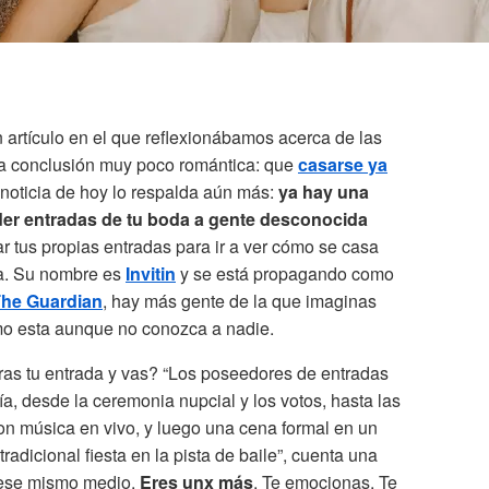
rtículo en el que reflexionábamos acerca de las
a conclusión muy poco romántica: que
casarse ya
a noticia de hoy lo respalda aún más:
ya hay una
der entradas de tu boda a gente desconocida
 tus propias entradas para ir a ver cómo se casa
a. Su nombre es
Invitin
y se está propagando como
he Guardian
, hay más gente de la que imaginas
mo esta aunque no conozca a nadie.
ras tu entrada y vas? “Los poseedores de entradas
ía, desde la ceremonia nupcial y los votos, hasta las
con música en vivo, y luego una cena formal en un
adicional fiesta en la pista de baile”, cuenta una
a ese mismo medio.
Eres unx más
. Te emocionas. Te