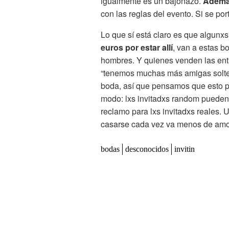
igualmente es un bajonazo.
Además
con las reglas del evento. Si se po
Lo que sí está claro es que algunxs
euros por estar allí
, van a estas b
hombres. Y quienes venden las entr
“tenemos muchas más amigas solter
boda, así que pensamos que esto po
modo: lxs invitadxs random pueden
reclamo para lxs invitadxs reales.
casarse cada vez va menos de amo
bodas
desconocidos
invitin