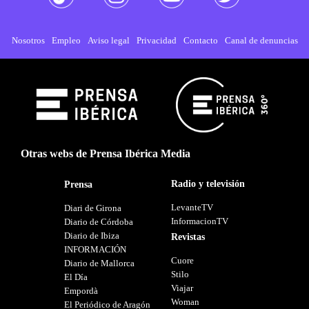
Nosotros
Empleo
Aviso legal
Privacidad
Contacto
Canal de denuncias
Otras webs de Prensa Ibérica Media
Radio y televisión
Prensa
LevanteTV
Diari de Girona
InformacionTV
Diario de Córdoba
Diario de Ibiza
Revistas
INFORMACIÓN
Cuore
Diario de Mallorca
Stilo
El Día
Viajar
Empordà
Woman
El Periódico de Aragón