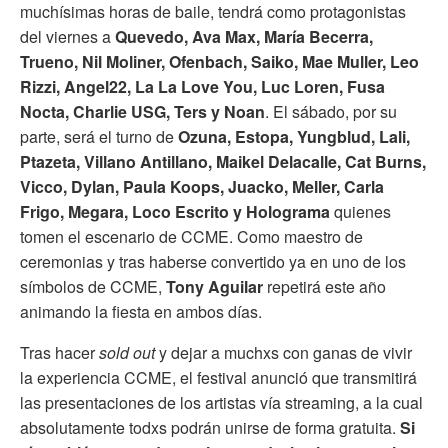
muchísimas horas de baile, tendrá como protagonistas
del viernes a
Quevedo, Ava Max, María Becerra,
Trueno, Nil Moliner, Ofenbach, Saiko, Mae Muller, Leo
Rizzi, Angel22, La La Love You, Luc Loren, Fusa
Nocta, Charlie USG, Ters y Noan
. El sábado, por su
parte, será el turno de
Ozuna, Estopa, Yungblud, Lali,
Ptazeta, Villano Antillano, Maikel Delacalle, Cat Burns,
Vicco, Dylan, Paula Koops, Juacko, Meller, Carla
Frigo, Megara, Loco Escrito y Holograma
quienes
tomen el escenario de CCME. Como maestro de
ceremonias y tras haberse convertido ya en uno de los
símbolos de CCME,
Tony Aguilar
repetirá este año
animando la fiesta en ambos días.
Tras hacer
sold out
y dejar a muchxs con ganas de vivir
la experiencia CCME, el festival anunció que transmitirá
las presentaciones de los artistas vía streaming, a la cual
absolutamente todxs podrán unirse de forma gratuita.
Si