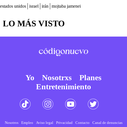
estados unidos
israel
irán
mojtaba jamenei
LO MÁS VISTO
Yo
Nosotrxs
Planes
Entretenimiento
Nosotros
Empleo
Aviso legal
Privacidad
Contacto
Canal de denuncias