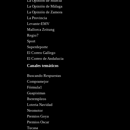
La Opinión de Murcia
La Opinión de Málaga
La Opinión de Zamora
La Provincia
Levante-EMV
Mallorca Zeitung
Regio7
Sport
Superdeporte
El Correo Gallego
El Correo de Andalucia
Canales temáticos
Buscando Respuestas
Compramejor
Fórmula1
Guapisimas
Iberempleos
Loteria Navidad
Neomotor
Premios Goya
Premios Oscar
Tucasa