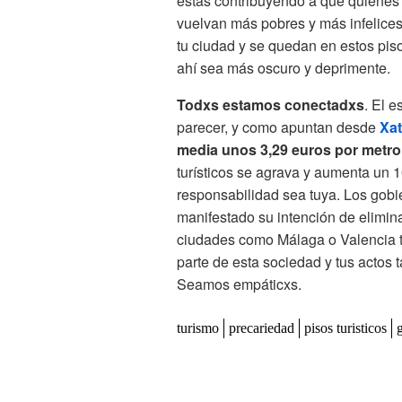
estás contribuyendo a que quienes
vuelvan más pobres y más infelices.
tu ciudad y se quedan en estos piso
ahí sea más oscuro y deprimente.
Todxs estamos conectadxs
. El 
parecer, y como apuntan desde
Xa
media unos 3,29 euros por metr
turísticos se agrava y aumenta un 1
responsabilidad sea tuya. Los gobi
manifestado su intención de elimina
ciudades como Málaga o Valencia t
parte de esta sociedad y tus actos 
Seamos empáticxs.
turismo
precariedad
pisos turisticos