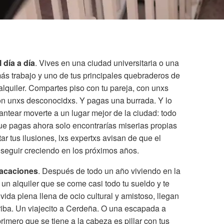
 día a día
. Vives en una ciudad universitaria o una
s trabajo y uno de tus principales quebraderos de
 alquiler. Compartes piso con tu pareja, con unxs
on unxs desconocidxs. Y pagas una burrada. Y lo
antear moverte a un lugar mejor de la ciudad: todo
que pagas ahora solo encontrarías miserias propias
ar tus ilusiones, lxs expertxs avisan de que el
 seguir creciendo en los próximos años.
vacaciones
. Después de todo un año viviendo en la
un alquiler que se come casi todo tu sueldo y te
vida plena llena de ocio cultural y amistoso, llegan
rriba. Un viajecito a Cerdeña. O una escapada a
primero que se tiene a la cabeza es pillar con tus