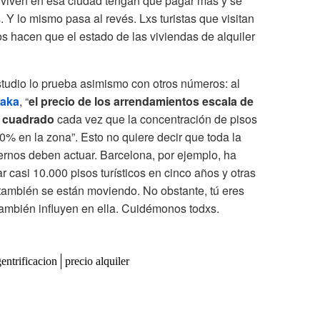
 viven en esa ciudad tengan que pagar más y se
 Y lo mismo pasa al revés. Lxs turistas que visitan
s hacen que el estado de las viviendas de alquiler
estudio lo prueba asimismo con otros números: al
taka
, “
el precio de los arrendamientos escala de
o cuadrado
cada vez que la concentración de pisos
0% en la zona”. Esto no quiere decir que toda la
ernos deben actuar. Barcelona, por ejemplo, ha
r casi 10.000 pisos turísticos en cinco años y otras
ambién se están moviendo. No obstante, tú eres
también influyen en ella. Cuidémonos todxs.
gentrificacion
precio alquiler