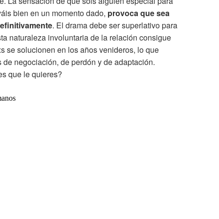
te. La sensación de que sois alguien especial para
leváis bien en un momento dado,
provoca que sea
definitivamente
. El drama debe ser superlativo para
sta naturaleza involuntaria de la relación consigue
 se solucionen en los años venideros, lo que
 de negociación, de perdón y de adaptación.
es que le quieres?
manos