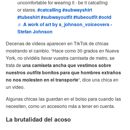
uncomfortable for wearing it - be it catcalling
or stares.
#catcalling
#subwayshirt
#tubeshirt
#subwayoutfit
#tubeoutfit
#ootd
♬ A work of art by s_johnson_voiceovers -
Stefan Johnson
Decenas de vídeos aparecen en TikTok de chicas
mostrando el cambio. “Hace como 30 grados en Nueva
York, no olvidéis llevar vuestra camiseta de metro, se
trata de
una camiseta ancha que vestimos sobre
nuestros
outfits
bonitos para que hombres extraños
no nos molesten en el transporte
”, dice una chica en
un video.
Algunas chicas las guardan en el bolso para cuando las
necesiten, como un accesorio más a tener en cuenta.
La brutalidad del acoso