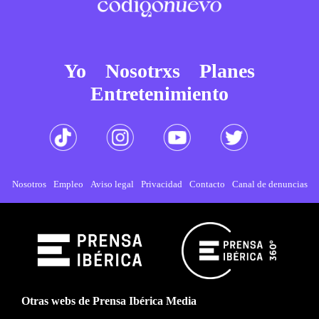
Yo
Nosotrxs
Planes
Entretenimiento
Nosotros
Empleo
Aviso legal
Privacidad
Contacto
Canal de denuncias
Otras webs de Prensa Ibérica Media