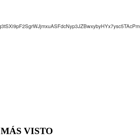
g3tSXi9pF2SgrWJjmxuASFdcNyp3JZBwxybyHYx7ysc5TAcPmQL6
 MÁS VISTO