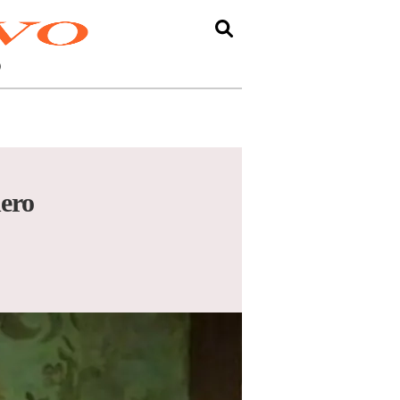
O
nero