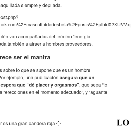
 maquillada siempre y depilada.
post.php?
ook.com%2Fmasculinidadesbeta%2Fposts%2Fpfbid02XUVVx
bién van acompañadas del término “energía
ada también a atraer a hombres proveedores.
rece ser el mantra
nes sobre lo que se supone que es un hombre
Por ejemplo, una publicación
asegura que un
 espera que “dé placer y orgasmos”
, que sepa “lo
ga “erecciones en el momento adecuado”, y “aguante
LO
r es una gran bandera roja 🤨