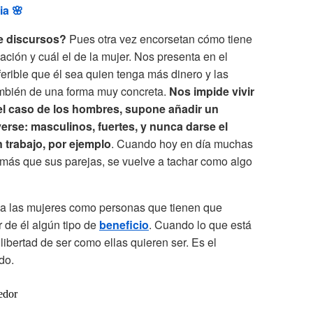
ia 🌸
de discursos?
Pues otra vez encorsetan cómo tiene
ación y cuál el de la mujer. Nos presenta en el
erible que él sea quien tenga más dinero y las
mbién de una forma muy concreta.
Nos impide vivir
n el caso de los hombres, supone añadir un
erse: masculinos, fuertes, y nunca darse el
n trabajo, por ejemplo
. Cuando hoy en día muchas
ás que sus parejas, se vuelve a tachar como algo
 a las mujeres como personas que tienen que
 de él algún tipo de
beneficio
. Cuando lo que está
ibertad de ser como ellas quieren ser. Es el
do.
edor