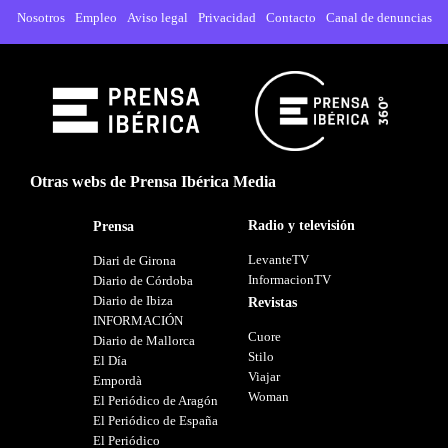
Nosotros
Empleo
Aviso legal
Privacidad
Contacto
Canal de denuncias
Otras webs de Prensa Ibérica Media
Radio y televisión
Prensa
LevanteTV
Diari de Girona
InformacionTV
Diario de Córdoba
Diario de Ibiza
Revistas
INFORMACIÓN
Cuore
Diario de Mallorca
Stilo
El Día
Viajar
Empordà
Woman
El Periódico de Aragón
El Periódico de España
El Periódico