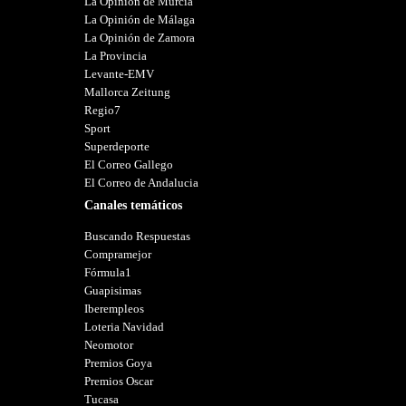
La Opinión de Murcia
La Opinión de Málaga
La Opinión de Zamora
La Provincia
Levante-EMV
Mallorca Zeitung
Regio7
Sport
Superdeporte
El Correo Gallego
El Correo de Andalucia
Canales temáticos
Buscando Respuestas
Compramejor
Fórmula1
Guapisimas
Iberempleos
Loteria Navidad
Neomotor
Premios Goya
Premios Oscar
Tucasa