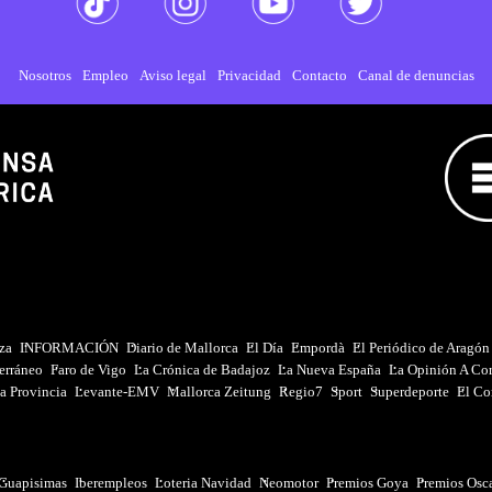
Nosotros
Empleo
Aviso legal
Privacidad
Contacto
Canal de denuncias
iza
INFORMACIÓN
Diario de Mallorca
El Día
Empordà
El Periódico de Aragón
erráneo
Faro de Vigo
La Crónica de Badajoz
La Nueva España
La Opinión A Co
a Provincia
Levante-EMV
Mallorca Zeitung
Regio7
Sport
Superdeporte
El Co
Guapisimas
Iberempleos
Loteria Navidad
Neomotor
Premios Goya
Premios Osc