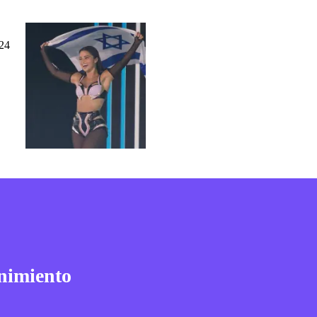
024
nimiento