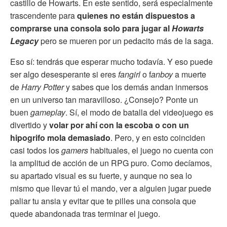
castillo de Howarts. En este sentido, será especialmente
trascendente para
quienes no están dispuestos a
comprarse una consola solo para jugar al
Howarts
Legacy
pero se mueren por un pedacito más de la saga.
Eso sí: tendrás que esperar mucho todavía. Y eso puede
ser algo desesperante si eres
fangirl
o f
anboy
a muerte
de
Harry Potter
y sabes que los demás andan inmersos
en un universo tan maravilloso. ¿Consejo? Ponte un
buen
gameplay
. Sí, el modo de batalla del videojuego es
divertido y
volar por ahí con la escoba o con un
hipogrifo mola demasiado
. Pero, y en esto coinciden
casi todos los
gamers
habituales, el juego no cuenta con
la amplitud de acción de un RPG puro. Como decíamos,
su apartado visual es su fuerte, y aunque no sea lo
mismo que llevar tú el mando, ver a alguien jugar puede
paliar tu ansia y evitar que te pilles una consola que
quede abandonada tras terminar el juego.