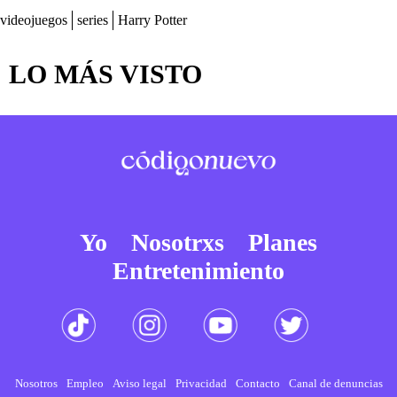
videojuegos
series
Harry Potter
LO MÁS VISTO
Yo
Nosotrxs
Planes
Entretenimiento
Nosotros
Empleo
Aviso legal
Privacidad
Contacto
Canal de denuncias