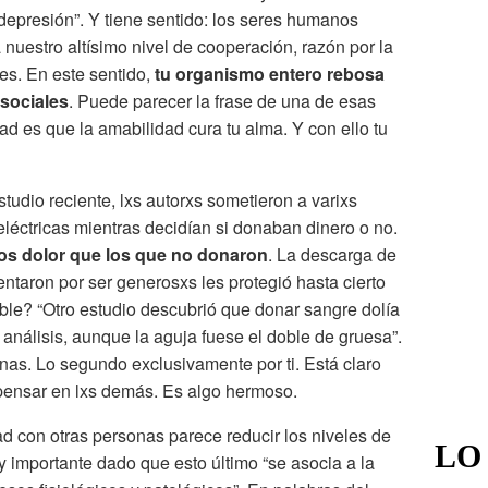
 depresión”. Y tiene sentido: los seres humanos
nuestro altísimo nivel de cooperación, razón por la
s. En este sentido,
tu organismo entero rebosa
osociales
. Puede parecer la frase de una de esas
dad es que la amabilidad cura tu alma. Y con ello tu
tudio reciente, lxs autorxs sometieron a varixs
léctricas mientras decidían si donaban dinero o no.
os dolor que los que no donaron
. La descarga de
aron por ser generosxs les protegió hasta cierto
íble? “Otro estudio descubrió que donar sangre dolía
nálisis, aunque la aguja fuese el doble de gruesa”.
nas. Lo segundo exclusivamente por ti. Está claro
pensar en lxs demás. Es algo hermoso.
ad con otras personas parece reducir los niveles de
LO
y importante dado que esto último “se asocia a la