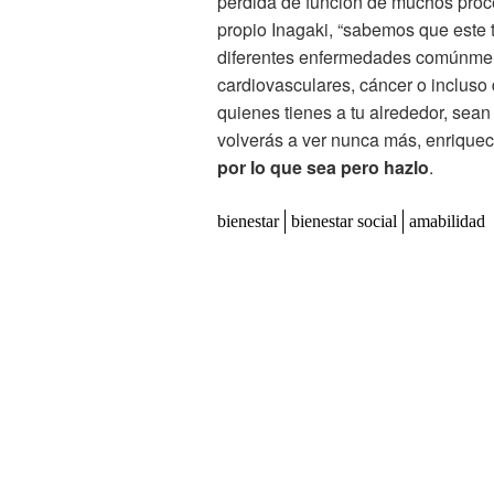
pérdida de función de muchos proce
propio Inagaki, “sabemos que este 
diferentes enfermedades comúnme
cardiovasculares, cáncer o incluso 
quienes tienes a tu alrededor, sean
volverás a ver nunca más, enriquec
por lo que sea pero hazlo
.
bienestar
bienestar social
amabilidad