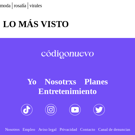
moda
rosalía
virales
LO MÁS VISTO
Yo
Nosotrxs
Planes
Entretenimiento
Nosotros
Empleo
Aviso legal
Privacidad
Contacto
Canal de denuncias