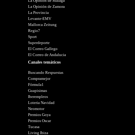
La Opinión de Málaga
La Opinión de Zamora
La Provincia
Levante-EMV
Mallorca Zeitung
Regio7
Sport
Superdeporte
El Correo Gallego
El Correo de Andalucia
Canales temáticos
Buscando Respuestas
Compramejor
Fórmula1
Guapisimas
Iberempleos
Loteria Navidad
Neomotor
Premios Goya
Premios Oscar
Tucasa
Living Ibiza