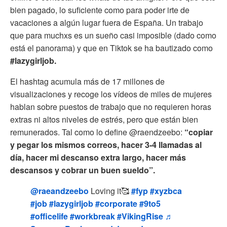
bien pagado, lo suficiente como para poder irte de
vacaciones a algún lugar fuera de España. Un trabajo
que para muchxs es un sueño casi imposible (dado como
está el panorama) y que en Tiktok se ha bautizado como
#lazygirljob.
El hashtag acumula más de 17 millones de
visualizaciones y recoge los vídeos de miles de mujeres
hablan sobre puestos de trabajo que no requieren horas
extras ni altos niveles de estrés, pero que están bien
remunerados. Tal como lo define @raendzeebo:
“copiar
y pegar los mismos correos, hacer 3-4 llamadas al
día, hacer mi descanso extra largo, hacer más
descansos y cobrar un buen sueldo”.
@raeandzeebo
Loving it🥰
#fyp
#xyzbca
#job
#lazygirljob
#corporate
#9to5
#officelife
#workbreak
#VikingRise
♬