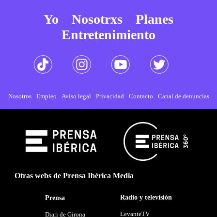
Yo
Nosotrxs
Planes
Entretenimiento
Nosotros
Empleo
Aviso legal
Privacidad
Contacto
Canal de denuncias
Otras webs de Prensa Ibérica Media
Radio y televisión
Prensa
LevanteTV
Diari de Girona