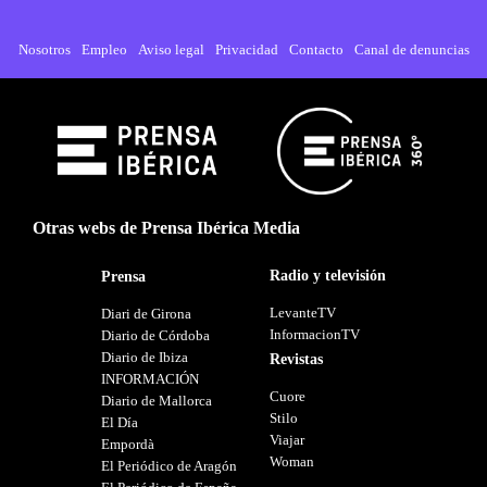
Nosotros
Empleo
Aviso legal
Privacidad
Contacto
Canal de denuncias
Otras webs de Prensa Ibérica Media
Radio y televisión
Prensa
LevanteTV
Diari de Girona
InformacionTV
Diario de Córdoba
Diario de Ibiza
Revistas
INFORMACIÓN
Cuore
Diario de Mallorca
Stilo
El Día
Viajar
Empordà
Woman
El Periódico de Aragón