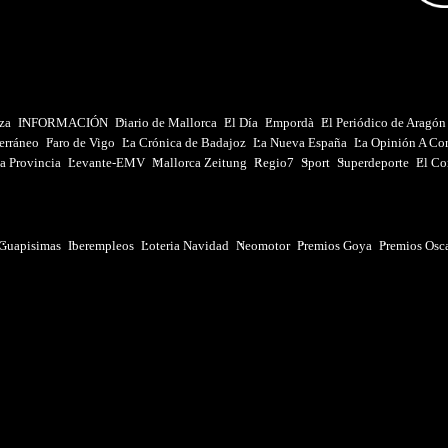
iza
INFORMACIÓN
Diario de Mallorca
El Día
Empordà
El Periódico de Aragón
erráneo
Faro de Vigo
La Crónica de Badajoz
La Nueva España
La Opinión A Co
a Provincia
Levante-EMV
Mallorca Zeitung
Regio7
Sport
Superdeporte
El Co
Guapisimas
Iberempleos
Loteria Navidad
Neomotor
Premios Goya
Premios Osc