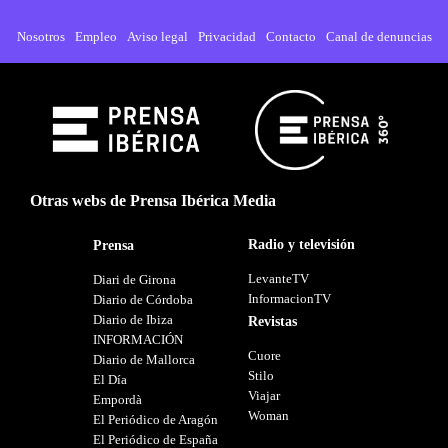
Nosotros
Empleo
Aviso legal
Privacidad
Contacto
Canal de denuncias
Otras webs de Prensa Ibérica Media
Radio y televisión
Prensa
LevanteTV
Diari de Girona
InformacionTV
Diario de Córdoba
Diario de Ibiza
Revistas
INFORMACIÓN
Cuore
Diario de Mallorca
Stilo
El Día
Viajar
Empordà
Woman
El Periódico de Aragón
El Periódico de España