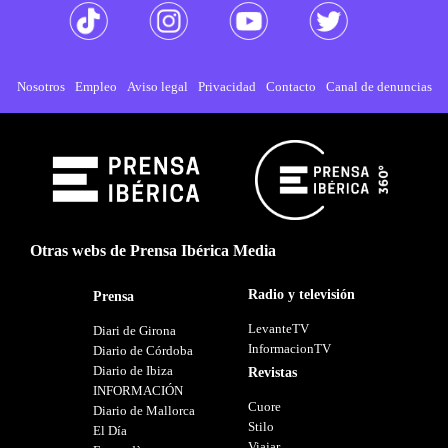
Nosotros
Empleo
Aviso legal
Privacidad
Contacto
Canal de denuncias
Otras webs de Prensa Ibérica Media
Radio y televisión
Prensa
LevanteTV
Diari de Girona
InformacionTV
Diario de Córdoba
Diario de Ibiza
Revistas
INFORMACIÓN
Cuore
Diario de Mallorca
Stilo
El Día
Viajar