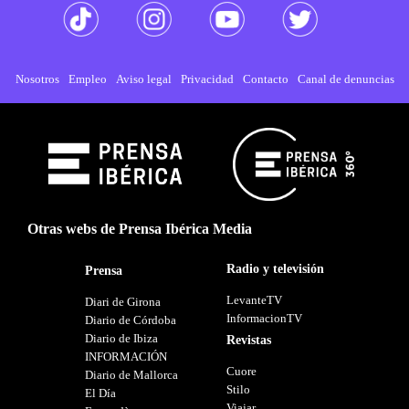
Nosotros
Empleo
Aviso legal
Privacidad
Contacto
Canal de denuncias
Otras webs de Prensa Ibérica Media
Radio y televisión
Prensa
LevanteTV
Diari de Girona
InformacionTV
Diario de Córdoba
Diario de Ibiza
Revistas
INFORMACIÓN
Cuore
Diario de Mallorca
Stilo
El Día
Viajar