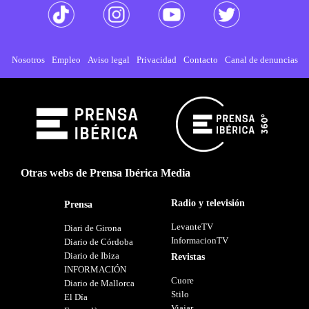
Nosotros
Empleo
Aviso legal
Privacidad
Contacto
Canal de denuncias
Otras webs de Prensa Ibérica Media
Radio y televisión
Prensa
LevanteTV
Diari de Girona
InformacionTV
Diario de Córdoba
Diario de Ibiza
Revistas
INFORMACIÓN
Cuore
Diario de Mallorca
Stilo
El Día
Viajar