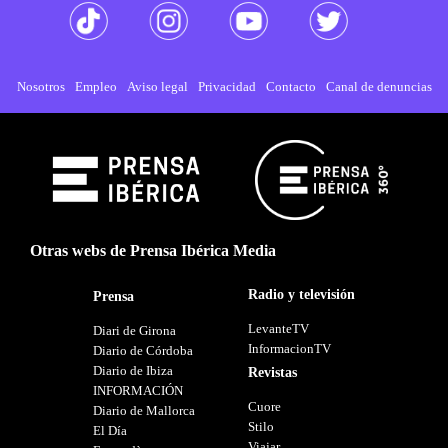
Nosotros
Empleo
Aviso legal
Privacidad
Contacto
Canal de denuncias
Otras webs de Prensa Ibérica Media
Radio y televisión
Prensa
LevanteTV
Diari de Girona
InformacionTV
Diario de Córdoba
Diario de Ibiza
Revistas
INFORMACIÓN
Cuore
Diario de Mallorca
Stilo
El Día
Viajar