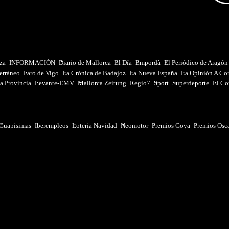
iza
INFORMACIÓN
Diario de Mallorca
El Día
Empordà
El Periódico de Aragón
erráneo
Faro de Vigo
La Crónica de Badajoz
La Nueva España
La Opinión A Co
a Provincia
Levante-EMV
Mallorca Zeitung
Regio7
Sport
Superdeporte
El Co
Guapisimas
Iberempleos
Loteria Navidad
Neomotor
Premios Goya
Premios Osc