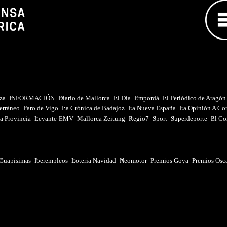
iza
INFORMACIÓN
Diario de Mallorca
El Día
Empordà
El Periódico de Aragón
erráneo
Faro de Vigo
La Crónica de Badajoz
La Nueva España
La Opinión A Co
a Provincia
Levante-EMV
Mallorca Zeitung
Regio7
Sport
Superdeporte
El Co
Guapisimas
Iberempleos
Loteria Navidad
Neomotor
Premios Goya
Premios Osc