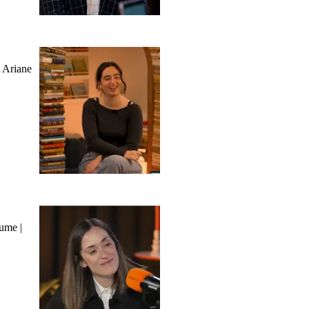
n Ariane
ume |