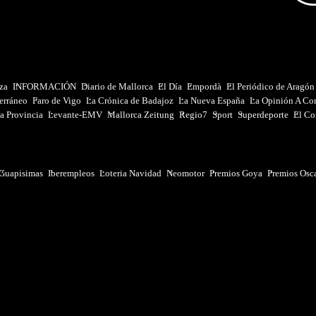
iza
INFORMACIÓN
Diario de Mallorca
El Día
Empordà
El Periódico de Aragón
erráneo
Faro de Vigo
La Crónica de Badajoz
La Nueva España
La Opinión A Co
a Provincia
Levante-EMV
Mallorca Zeitung
Regio7
Sport
Superdeporte
El Co
Guapisimas
Iberempleos
Loteria Navidad
Neomotor
Premios Goya
Premios Osc