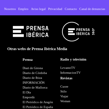
Nosotros
Empleo
Aviso legal
Privacidad
Contacto
Canal de denuncias
Otras webs de Prensa Ibérica Media
Radio y televisión
Prensa
LevanteTV
Diari de Girona
InformacionTV
Diario de Córdoba
Diario de Ibiza
Revistas
INFORMACIÓN
Cuore
Diario de Mallorca
Stilo
El Día
Viajar
Empordà
Woman
El Periódico de Aragón
El Periódico de España