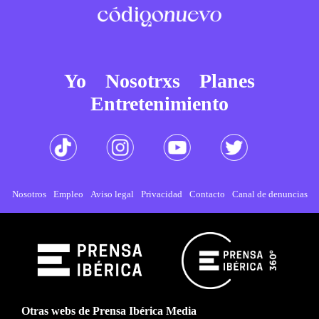
Yo
Nosotrxs
Planes
Entretenimiento
Nosotros
Empleo
Aviso legal
Privacidad
Contacto
Canal de denuncias
Otras webs de Prensa Ibérica Media