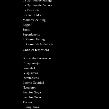
La Opinión de Málaga
La Opinión de Zamora
La Provincia
Levante-EMV
Mallorca Zeitung
Regio7
Sport
Superdeporte
El Correo Gallego
El Correo de Andalucia
Canales temáticos
Buscando Respuestas
Compramejor
Fórmula1
Guapisimas
Iberempleos
Loteria Navidad
Neomotor
Premios Goya
Premios Oscar
Tucasa
Living Ibiza