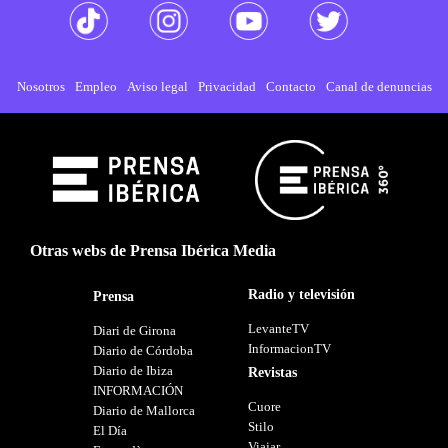
Nosotros
Empleo
Aviso legal
Privacidad
Contacto
Canal de denuncias
Otras webs de Prensa Ibérica Media
Radio y televisión
Prensa
LevanteTV
Diari de Girona
InformacionTV
Diario de Córdoba
Diario de Ibiza
Revistas
INFORMACIÓN
Cuore
Diario de Mallorca
Stilo
El Día
Viajar