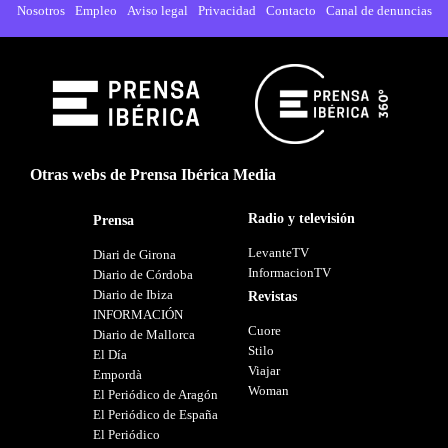
Nosotros
Empleo
Aviso legal
Privacidad
Contacto
Canal de denuncias
Otras webs de Prensa Ibérica Media
Radio y televisión
Prensa
LevanteTV
Diari de Girona
InformacionTV
Diario de Córdoba
Diario de Ibiza
Revistas
INFORMACIÓN
Cuore
Diario de Mallorca
Stilo
El Día
Viajar
Empordà
Woman
El Periódico de Aragón
El Periódico de España
El Periódico