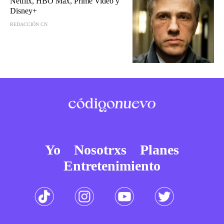
Netflix, HBO Max, Prime Video y
Disney+
REDACCIÓN CN
Yo
Nosotrxs
Planes
Entretenimiento