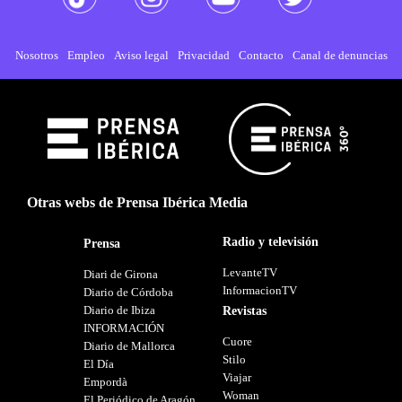
Nosotros
Empleo
Aviso legal
Privacidad
Contacto
Canal de denuncias
Otras webs de Prensa Ibérica Media
Radio y televisión
Prensa
LevanteTV
Diari de Girona
InformacionTV
Diario de Córdoba
Diario de Ibiza
Revistas
INFORMACIÓN
Cuore
Diario de Mallorca
Stilo
El Día
Viajar
Empordà
Woman
El Periódico de Aragón