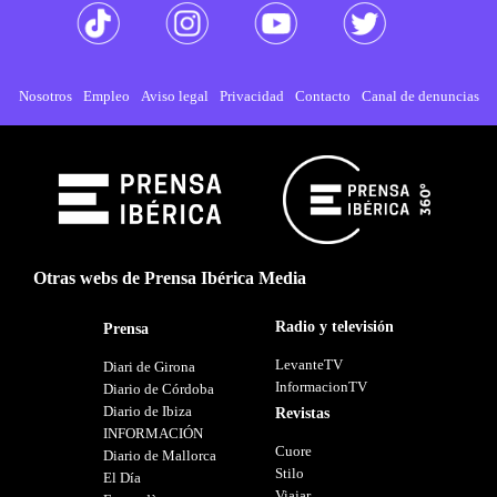
Nosotros
Empleo
Aviso legal
Privacidad
Contacto
Canal de denuncias
Otras webs de Prensa Ibérica Media
Radio y televisión
Prensa
LevanteTV
Diari de Girona
InformacionTV
Diario de Córdoba
Diario de Ibiza
Revistas
INFORMACIÓN
Cuore
Diario de Mallorca
Stilo
El Día
Viajar