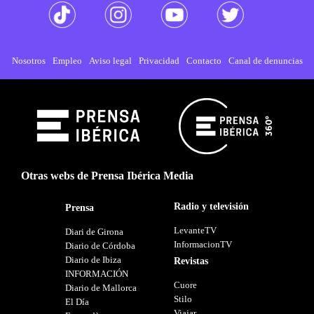
Nosotros
Empleo
Aviso legal
Privacidad
Contacto
Canal de denuncias
Otras webs de Prensa Ibérica Media
Radio y televisión
Prensa
LevanteTV
Diari de Girona
InformacionTV
Diario de Córdoba
Diario de Ibiza
Revistas
INFORMACIÓN
Cuore
Diario de Mallorca
Stilo
El Día
Viajar