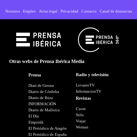
Nosotros
Empleo
Aviso legal
Privacidad
Contacto
Canal de denuncias
Otras webs de Prensa Ibérica Media
Radio y televisión
Prensa
LevanteTV
Diari de Girona
InformacionTV
Diario de Córdoba
Diario de Ibiza
Revistas
INFORMACIÓN
Cuore
Diario de Mallorca
Stilo
El Día
Viajar
Empordà
Woman
El Periódico de Aragón
El Periódico de España