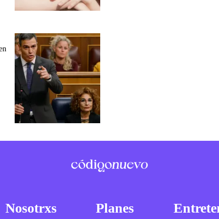
 en
Nosotrxs
Planes
Entrete