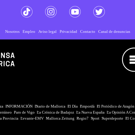
Nosotros
Empleo
Aviso legal
Privacidad
Contacto
Canal de denuncias
iza
INFORMACIÓN
Diario de Mallorca
El Día
Empordà
El Periódico de Aragón
erráneo
Faro de Vigo
La Crónica de Badajoz
La Nueva España
La Opinión A Co
a Provincia
Levante-EMV
Mallorca Zeitung
Regio7
Sport
Superdeporte
El Co