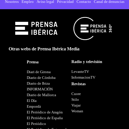
Nosotros
Empleo
Aviso legal
Privacidad
Contacto
Canal de denuncias
Otras webs de Prensa Ibérica Media
Radio y televisión
Prensa
LevanteTV
Diari de Girona
InformacionTV
Diario de Córdoba
Diario de Ibiza
Revistas
INFORMACIÓN
Cuore
Diario de Mallorca
Stilo
El Día
Viajar
Empordà
Woman
El Periódico de Aragón
El Periódico de España
El Periódico