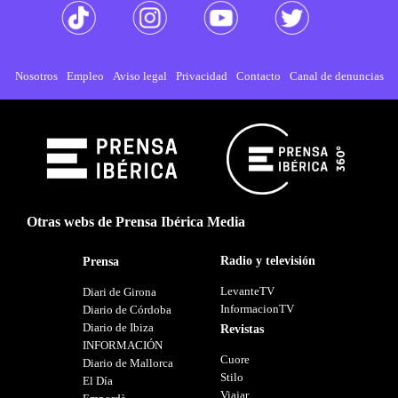
Nosotros
Empleo
Aviso legal
Privacidad
Contacto
Canal de denuncias
Otras webs de Prensa Ibérica Media
Radio y televisión
Prensa
LevanteTV
Diari de Girona
InformacionTV
Diario de Córdoba
Diario de Ibiza
Revistas
INFORMACIÓN
Cuore
Diario de Mallorca
Stilo
El Día
Viajar